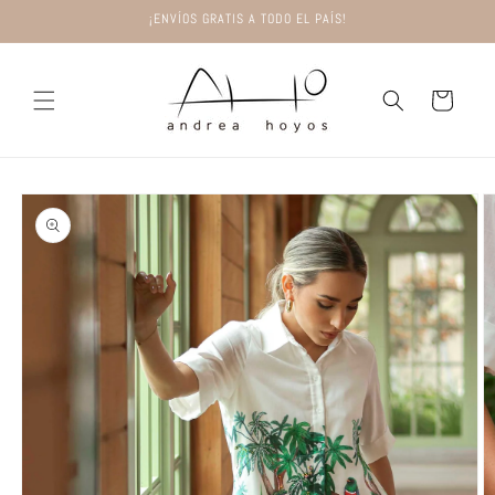
Ir
¡ENVÍOS GRATIS A TODO EL PAÍS!
directamente
al contenido
Carrito
Ir
directamente
a la
información
del producto